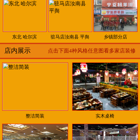
东北 哈尔滨
驻马店汝南县 平舆
乡镇部分店
店内展示
点击下面4种风格任意图看多家店装修
整洁简装
实木桌椅