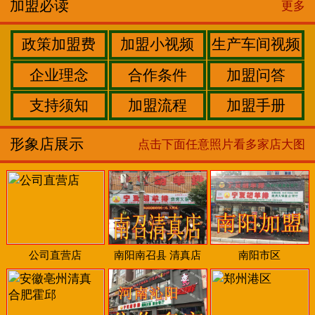
加盟必读
更多
政策加盟费
加盟小视频
生产车间视频
企业理念
合作条件
加盟问答
支持须知
加盟流程
加盟手册
形象店展示
点击下面任意照片看多家店大图
公司直营店
南阳南召县 清真店
南阳市区