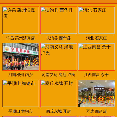
许昌 禹州清真店
扶沟县 西华县
河北 石家庄
河南邓州 内乡
河南义马 渑池 卢氏
江西南昌 余干
平顶山 舞钢市
商丘永城 开封
万达 商超店