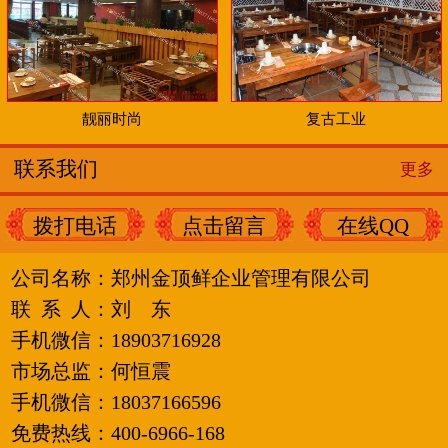
靓丽时尚
复古工业
联系我们
更多
拨打电话
点击留言
在线QQ
公司名称：
郑州金顶鲜企业管理有限公司
联 系 人：刘
东
手机微信：18903716928
市场总监：何恒震
手机微信：
18037166596
免费热线：400-6966-168