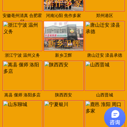
安徽亳州清真 合肥霍
河南沁阳 焦作多家
郑州港区
邱
浙江宁波 温州义务
新乡卫辉
唐山迁安 滦县承德
嵩县 偃师 洛阳多店
陕西西安
山西晋城