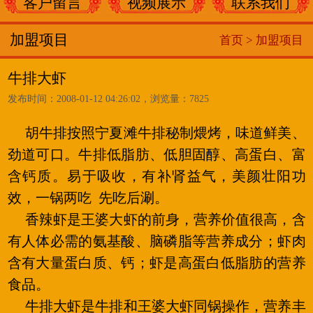
客户留言
视频展示
联系我们
加盟项目
首页 >
加盟项目
牛排大虾
发布时间：2008-01-12 04:26:02，浏览量：7825
胡牛排按照宁夏滩牛排秘制煨烤，味道鲜美、
劲道可口。牛排低脂肪、低胆固醇、高蛋白、富
含钙质。易于吸收，有补肾益气，美颜壮阳功
效，一锅两吃 先吃后涮。
香辣虾是王婆大虾的前身，营养价值很高，含
有人体必需的氨基酸、脑磷脂等营养成分；虾肉
含有大量蛋白质、钙；虾是高蛋白低脂肪的营养
食品。
牛排大虾是牛排和王婆大虾同锅操作，营养丰