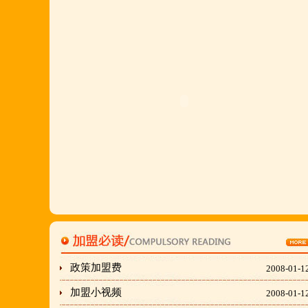
店值得信赖的合作伙伴,适合餐饮店快速创业.有意向
加盟的朋友,公司派人为您选址、设计门店;办理营业
执照;企划宣传;购置物品;全程指导;快开业再派厨师
长上门住店指导,期间可以派人到总部学习,开业时再
派厨师长上门住店指导,期间可以派人到总部学习,开
业时再派厨师长住店不限期传授,直至教会为止;若您
开店无必胜厂的把握,请致电我们！
刘东总经理:18903716928
穆香存老师:13281876669
何恒震总监:18037166596
政策加盟费
2008-01-1
"胡羊排"是国家工商总局核准注册商标,
加盟小视频
2008-01-1
隶属于金顶鲜企业集团下属