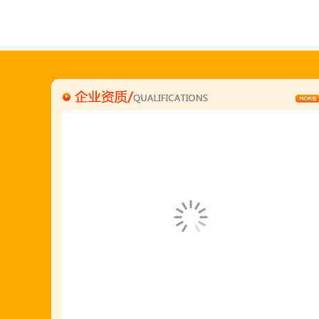
"胡羊排"是国家工商总局核准注册商标,
隶属于金顶鲜企业集团下属
胡羊排餐饮管理有限公司所持有.
金顶鲜宁夏特色系列胡羊排烧烤火锅复合餐厅
2018年持续火爆招商开店中.
金顶鲜餐饮全国连锁500家,
国家注册商标,
有13年正规连锁加盟经验,
真实开店500家后,
我们很专业,
期待您加入大家庭.
若您开店无必胜把握,
请致电我们:4006966168