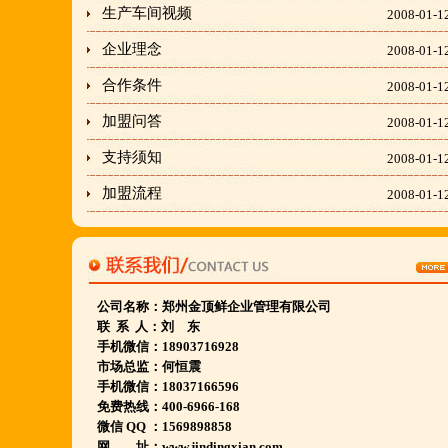
生产车间视频
2008-01-1
胡羊排餐饮管理有限公司所持有.
企业理念
2008-01-1
金顶鲜宁夏特色系列胡羊排烧烤火锅复合餐厅
合作条件
2008-01-1
2018年持续火爆招商开店中.
加盟问答
2008-01-1
金顶鲜餐饮全国连锁500家,
支持须知
2008-01-1
国家注册商标,
加盟流程
2008-01-1
有13年正规连锁加盟经验,
真实开店500家后,
我们很专业,
期待您加入大家庭.
公司名称：
郑州金顶鲜企业管理有限公司
联 系 人：刘 东
若您开店无必胜把握,
手机微信：18903716928
请致电我们:4006966168
市场总监：何恒震
手机微信：18037166596
免费热线：400-6966-168
陕西西安市 宁夏银川市 山东聊城市等店.....
微信 QQ ：1569898858
网 址：www.jindingxian.com