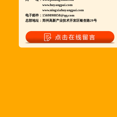
江苏泗洪 沭阳 浙江宁波温州等店.....
www.huyangpai.com
河南南阳多家 焦作周口多家店.....
www.ningxiahuyangpai.com
电子邮件：1569898858@qq.com
郑州港区 许昌洛阳开封多家店.....
总部地址：郑州高新产业技术开发区银杏路29号
河北石家庄 唐山迁安多家店.....
安徽亳州清真店 湖北襄阳店.....
山西晋城 阳泉等店.....
欢迎您到就近店品尝考察.
详询公司总监 何恒震 先生:手机/微信18037166596
火爆的网络线上团购及微信营销模式:公司采用派人
上门指导.住店扶持的经营模式,宁夏风味,一锅四吃,
羊排突出鲜,香,嫩;香辣虾口感纯正,营养丰富,回头客
多,易操作,夏天生意更火爆;无需聘厨师;是中小餐饮
店值得信赖的合作伙伴,适合餐饮店快速创业.有意向
加盟的朋友,公司派人为您选址、设计门店;办理营业