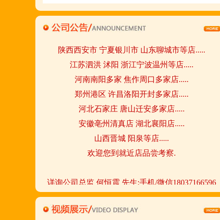
陕西西安市 宁夏银川市 山东聊城市等店.....
江苏泗洪 沭阳 浙江宁波温州等店.....
河南南阳多家 焦作周口多家店.....
郑州港区 许昌洛阳开封多家店.....
河北石家庄 唐山迁安多家店.....
安徽亳州清真店 湖北襄阳店.....
山西晋城 阳泉等店.....
欢迎您到就近店品尝考察.
详询公司总监 何恒震 先生:手机/微信18037166596
火爆的网络线上团购及微信营销模式:公司采用派人
上门指导.住店扶持的经营模式,宁夏风味,一锅四吃,
羊排突出鲜,香,嫩;香辣虾口感纯正,营养丰富,回头客
多,易操作,夏天生意更火爆;无需聘厨师;是中小餐饮