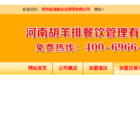
欢迎访问
郑州金顶鲜企业管理有限公司
网站！
网站首页
公司概况
加盟项目
加盟店展
刘东总经理:18903716928
穆香存老师:13281876669
何恒震总监:18037166596