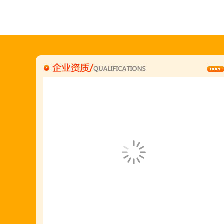
刘东总经理:18903716928
穆香存老师:13281876669
何恒震总监:18037166596
"胡羊排"是国家工商总局核准注册商标,
隶属于金顶鲜企业集团下属
胡羊排餐饮管理有限公司所持有.
金顶鲜宁夏特色系列胡羊排烧烤火锅复合餐厅
2018年持续火爆招商开店中.
金顶鲜餐饮全国连锁500家,
国家注册商标,
有13年正规连锁加盟经验,
真实开店500家后,