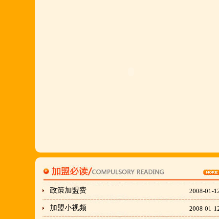
详询公司总监 何恒震 先生:手机/微信18037166596
火爆的网络线上团购及微信营销模式:公司采用派人
上门指导.住店扶持的经营模式,宁夏风味,一锅四吃,
羊排突出鲜,香,嫩;香辣虾口感纯正,营养丰富,回头客
多,易操作,夏天生意更火爆;无需聘厨师;是中小餐饮
店值得信赖的合作伙伴,适合餐饮店快速创业.有意向
加盟的朋友,公司派人为您选址、设计门店;办理营业
执照;企划宣传;购置物品;全程指导;快开业再派厨师
长上门住店指导,期间可以派人到总部学习,开业时再
派厨师长上门住店指导,期间可以派人到总部学习,开
业时再派厨师长住店不限期传授,直至教会为止;若您
开店无必胜厂的把握,请致电我们！
政策加盟费
2008-01-1
刘东总经理:18903716928
加盟小视频
2008-01-1