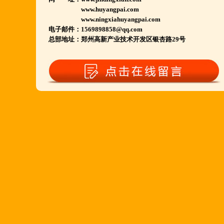
若您开店无必胜把握,
www.huyangpai.com
请致电我们:4006966168
www.ningxiahuyangpai.com
电子邮件：1569898858@qq.com
总部地址：郑州高新产业技术开发区银杏路29号
陕西西安市 宁夏银川市 山东聊城市等店.....
江苏泗洪 沭阳 浙江宁波温州等店.....
河南南阳多家 焦作周口多家店.....
郑州港区 许昌洛阳开封多家店.....
河北石家庄 唐山迁安多家店.....
安徽亳州清真店 湖北襄阳店.....
山西晋城 阳泉等店.....
欢迎您到就近店品尝考察.
详询公司总监 何恒震 先生:手机/微信18037166596
火爆的网络线上团购及微信营销模式:公司采用派人
上门指导.住店扶持的经营模式,宁夏风味,一锅四吃,