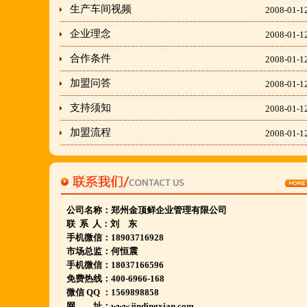
穆香存老师:13281876669
生产车间视频
2008-01-1
何恒震总监:18037166596
企业理念
2008-01-1
合作条件
2008-01-1
"胡羊排"是国家工商总局核准注册商标,
加盟问答
隶属于金顶鲜企业集团下属
2008-01-1
胡羊排餐饮管理有限公司所持有.
支持须知
2008-01-1
金顶鲜宁夏特色系列胡羊排烧烤火锅复合餐厅
加盟流程
2008-01-1
2018年持续火爆招商开店中.
金顶鲜餐饮全国连锁500家,
国家注册商标,
公司名称：
郑州金顶鲜企业管理有限公司
联 系 人：刘 东
有13年正规连锁加盟经验,
手机微信：18903716928
真实开店500家后,
市场总监：何恒震
手机微信：18037166596
我们很专业,
免费热线：400-6966-168
期待您加入大家庭.
微信 QQ ：1569898858
网 址：www.jindingxian.com