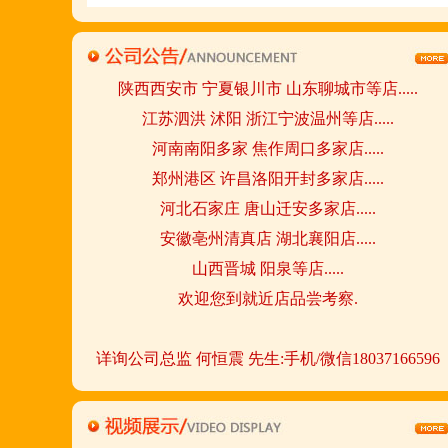
请致电我们:4006966168
陕西西安市 宁夏银川市 山东聊城市等店.....
江苏泗洪 沭阳 浙江宁波温州等店.....
河南南阳多家 焦作周口多家店.....
郑州港区 许昌洛阳开封多家店.....
河北石家庄 唐山迁安多家店.....
安徽亳州清真店 湖北襄阳店.....
山西晋城 阳泉等店.....
欢迎您到就近店品尝考察.
详询公司总监 何恒震 先生:手机/微信18037166596
火爆的网络线上团购及微信营销模式:公司采用派人
上门指导.住店扶持的经营模式,宁夏风味,一锅四吃,
羊排突出鲜,香,嫩;香辣虾口感纯正,营养丰富,回头客