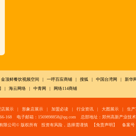
金顶鲜餐饮视频空间
|
一呼百应商铺
|
搜狐
|
中国台湾网
|
新华
网
|
海云网络
|
中青网
|
网络114商铺
盟店展示
|
形象店展示
|
加盟必读
|
行业资讯
|
大图展示
|
生产
966-168 电子邮箱：1569898858@qq.com 总部地址：郑州高新产业
有限公司© 版权所有 投资有风险，选择需谨慎 【
免责声明
】 备案号