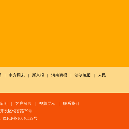
网
|
南方周末
|
新京报
|
河南商报
|
法制晚报
|
人民
车间
|
客户留言
|
视频展示
|
联系我们
技术开发区银杏路29号
：
豫ICP备16040329号