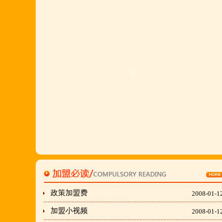
多,易操作,夏天生意更火爆;无需聘厨师;是中小餐饮
店值得信赖的合作伙伴,适合餐饮店快速创业.有意向
加盟的朋友,公司派人为您选址、设计门店;办理营业
执照;企划宣传;购置物品;全程指导;快开业再派厨师
长上门住店指导,期间可以派人到总部学习,开业时再
派厨师长上门住店指导,期间可以派人到总部学习,开
业时再派厨师长住店不限期传授,直至教会为止;若您
开店无必胜厂的把握,请致电我们！
刘东总经理:18903716928
穆香存老师:13281876669
何恒震总监:18037166596
政策加盟费
2008-01-1
加盟小视频
2008-01-1
"胡羊排"是国家工商总局核准注册商标,