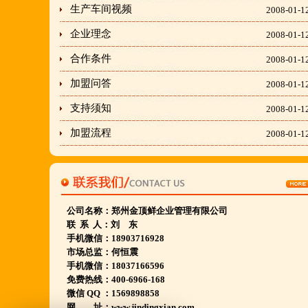
生产车间视频
2008-01-1
隶属于金顶鲜企业集团下属
胡羊排餐饮管理有限公司所持有.
企业理念
2008-01-1
金顶鲜宁夏特色系列胡羊排烧烤火锅复合餐厅
合作条件
2008-01-1
2018年持续火爆招商开店中.
加盟问答
2008-01-1
支持须知
2008-01-1
金顶鲜餐饮全国连锁500家,
加盟流程
2008-01-1
国家注册商标,
有13年正规连锁加盟经验,
真实开店500家后,
我们很专业,
公司名称：
郑州金顶鲜企业管理有限公司
期待您加入大家庭.
联 系 人：刘 东
手机微信：18903716928
若您开店无必胜把握,
市场总监：何恒震
请致电我们:4006966168
手机微信：18037166596
免费热线：400-6966-168
微信 QQ ：1569898858
陕西西安市 宁夏银川市 山东聊城市等店.....
网 址：www.jindingxian.com