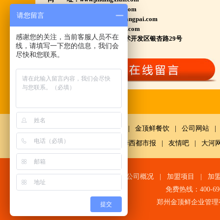
www.huyangpai.com
江苏泗洪 沭阳 浙江宁波温州等店.....
请您留言
www.ningxiahuyangpai.com
河南南阳多家 焦作周口多家店.....
电子邮件：1569898858@qq.com
感谢您的关注，当前客服人员不在
总部地址：郑州高新产业技术开发区银杏路29号
郑州港区 许昌洛阳开封多家店.....
线，请填写一下您的信息，我们会
河北石家庄 唐山迁安多家店.....
尽快和您联系。
安徽亳州清真店 湖北襄阳店.....
山西晋城 阳泉等店.....
欢迎您到就近店品尝考察.
详询公司总监 何恒震 先生:手机/微信18037166596
鼎鲜餐饮
|
金顶鲜餐饮
|
公司网站
|
火爆的网络线上团购及微信营销模式:公司采用派人
网
|
中国经济网千龙网
|
华西都市报
|
友情吧
|
大河
上门指导.住店扶持的经营模式,宁夏风味,一锅四吃,
羊排突出鲜,香,嫩;香辣虾口感纯正,营养丰富,回头客
网站首页
|
公司概况
|
加盟项目
|
加
多,易操作,夏天生意更火爆;无需聘厨师;是中小餐饮
免费热线：400-6
店值得信赖的合作伙伴,适合餐饮店快速创业.有意向
郑州金顶鲜企业管理
提交
加盟的朋友,公司派人为您选址、设计门店;办理营业