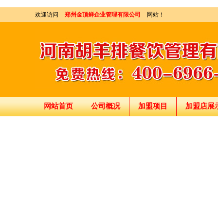
欢迎访问
郑州金顶鲜企业管理有限公司
网站！
网站首页
公司概况
加盟项目
加盟店展
刘东总经理:18903716928
穆香存老师:13281876669