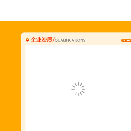
何恒震总监:18037166596
"胡羊排"是国家工商总局核准注册商标,
隶属于金顶鲜企业集团下属
胡羊排餐饮管理有限公司所持有.
金顶鲜宁夏特色系列胡羊排烧烤火锅复合餐厅
2018年持续火爆招商开店中.
金顶鲜餐饮全国连锁500家,
国家注册商标,
有13年正规连锁加盟经验,
真实开店500家后,
我们很专业,
期待您加入大家庭.
若您开店无必胜把握,