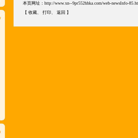
本页网址：
http://www.xn--9pr552hhka.com/web-newsInfo-85.h
【
收藏
、
打印
、
返回
】