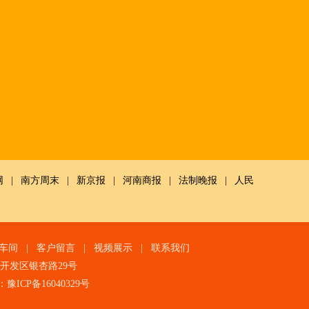
网
|
南方周末
|
新京报
|
河南商报
|
法制晚报
|
人民
车间
|
客户留言
|
视频展示
|
联系我们
技术开发区银杏路29号
：
豫ICP备16040329号