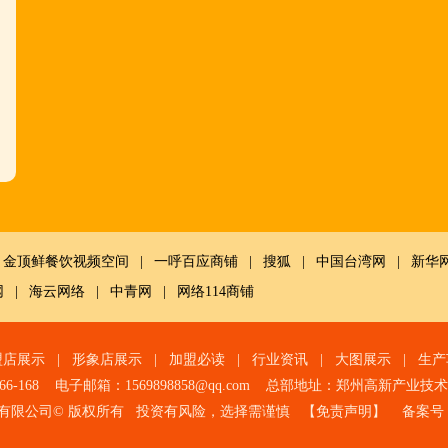
金顶鲜餐饮视频空间
|
一呼百应商铺
|
搜狐
|
中国台湾网
|
新华
网
|
海云网络
|
中青网
|
网络114商铺
盟店展示
|
形象店展示
|
加盟必读
|
行业资讯
|
大图展示
|
生产
966-168 电子邮箱：1569898858@qq.com 总部地址：郑州高新产业
有限公司© 版权所有 投资有风险，选择需谨慎 【
免责声明
】 备案号