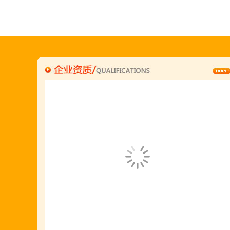
何恒震总监:18037166596
"胡羊排"是国家工商总局核准注册商标,
隶属于金顶鲜企业集团下属
胡羊排餐饮管理有限公司所持有.
金顶鲜宁夏特色系列胡羊排烧烤火锅复合餐厅
2018年持续火爆招商开店中.
金顶鲜餐饮全国连锁500家,
国家注册商标,
有13年正规连锁加盟经验,
真实开店500家后,
我们很专业,
期待您加入大家庭.
若您开店无必胜把握,