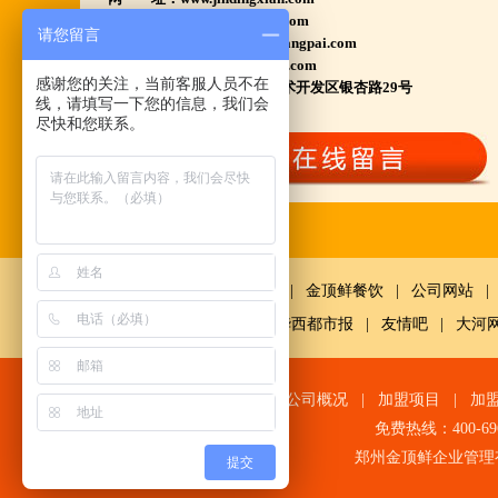
www.huyangpai.com
江苏泗洪 沭阳 浙江宁波温州等店.....
请您留言
www.ningxiahuyangpai.com
河南南阳多家 焦作周口多家店.....
电子邮件：1569898858@qq.com
感谢您的关注，当前客服人员不在
总部地址：郑州高新产业技术开发区银杏路29号
郑州港区 许昌洛阳开封多家店.....
线，请填写一下您的信息，我们会
尽快和您联系。
河北石家庄 唐山迁安多家店.....
安徽亳州清真店 湖北襄阳店.....
山西晋城 阳泉等店.....
欢迎您到就近店品尝考察.
鼎鲜餐饮
|
金顶鲜餐饮
|
公司网站
|
详询公司总监 何恒震 先生:手机/微信18037166596
网
|
中国经济网千龙网
|
华西都市报
|
友情吧
|
大河
火爆的网络线上团购及微信营销模式:公司采用派人
上门指导.住店扶持的经营模式,宁夏风味,一锅四吃,
羊排突出鲜,香,嫩;香辣虾口感纯正,营养丰富,回头客
网站首页
|
公司概况
|
加盟项目
|
加
多,易操作,夏天生意更火爆;无需聘厨师;是中小餐饮
免费热线：400-6
郑州金顶鲜企业管理
店值得信赖的合作伙伴,适合餐饮店快速创业.有意向
提交
加盟的朋友,公司派人为您选址、设计门店;办理营业