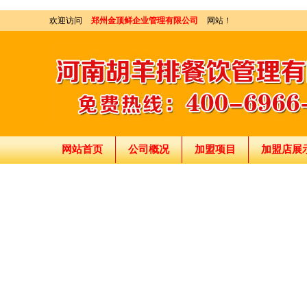
欢迎访问
郑州金顶鲜企业管理有限公司
网站！
网站首页
公司概况
加盟项目
加盟店展
刘东总经理:18903716928
穆香存老师:13281876669