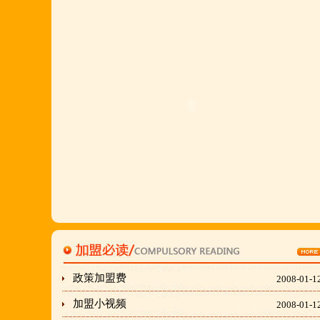
多,易操作,夏天生意更火爆;无需聘厨师;是中小餐饮
店值得信赖的合作伙伴,适合餐饮店快速创业.有意向
加盟的朋友,公司派人为您选址、设计门店;办理营业
执照;企划宣传;购置物品;全程指导;快开业再派厨师
长上门住店指导,期间可以派人到总部学习,开业时再
派厨师长上门住店指导,期间可以派人到总部学习,开
业时再派厨师长住店不限期传授,直至教会为止;若您
开店无必胜厂的把握,请致电我们！
刘东总经理:18903716928
穆香存老师:13281876669
何恒震总监:18037166596
政策加盟费
2008-01-1
加盟小视频
2008-01-1
"胡羊排"是国家工商总局核准注册商标,