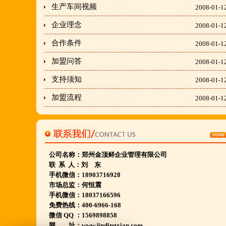
生产车间视频
2008-01-1
隶属于金顶鲜企业集团下属
企业理念
2008-01-1
胡羊排餐饮管理有限公司所持有.
金顶鲜宁夏特色系列胡羊排烧烤火锅复合餐厅
合作条件
2008-01-1
2018年持续火爆招商开店中.
加盟问答
2008-01-1
支持须知
2008-01-1
金顶鲜餐饮全国连锁500家,
加盟流程
2008-01-1
国家注册商标,
有13年正规连锁加盟经验,
真实开店500家后,
我们很专业,
公司名称：
郑州金顶鲜企业管理有限公司
期待您加入大家庭.
联 系 人：刘 东
手机微信：18903716928
若您开店无必胜把握,
市场总监：何恒震
请致电我们:4006966168
手机微信：18037166596
免费热线：400-6966-168
微信 QQ ：1569898858
陕西西安市 宁夏银川市 山东聊城市等店.....
网 址：www.jindingxian.com